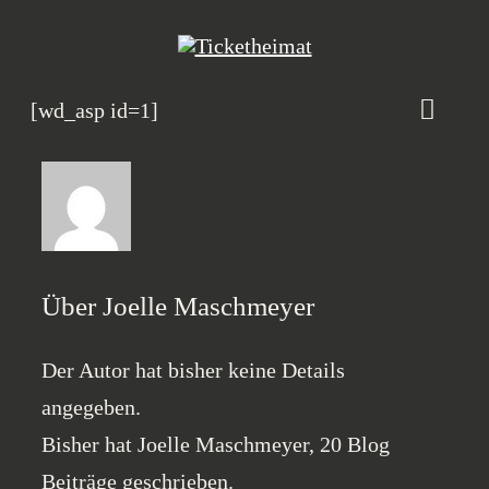
Zum
Inhalt
springen
[wd_asp id=1]
Toggle
Naviga
Veranstaltungskalen
Magazin
Heimatbande
Über
Joelle Maschmeyer
Rosenhof B2B
Der Autor hat bisher keine Details
angegeben.
Bisher hat Joelle Maschmeyer, 20 Blog
Beiträge geschrieben.